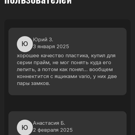
+ 7 (499) 964-62-17
contacts@qbsystem.org
Режим работы:
ПН-ПТ с 12:00 до 20:00
КАТАЛОГ
ПОКУПАТЕЛЯМ
КОНТАКТЫ
Серия ONE
О магазине
Сервис и обслуживание
Серия TWO
Доставка и оплата
Серия PRO
Вопросы и ответы
Серия PRIME
Блог и новости
Форум
Мы доставляем заказы транспортной
компанией
© 2024 ООО "Инд Гараж". Все права защищены
Политика конфиденциальности
Согласие на обработку персональных данных