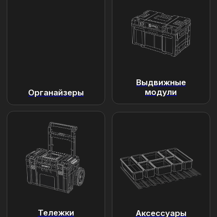
Готовые решения
Готовые комплекты для
любых задач
Смотреть больше
Отзывы и фото пользователей
Реальный опыт
пользователей
Юрий З.
Ю
3 января 2025
хорошее качество пластика, купил для
серии прайм, не мог понять куда его
лепить, а потом как понял… вообщем
коннектится с ящиками vario, у них две