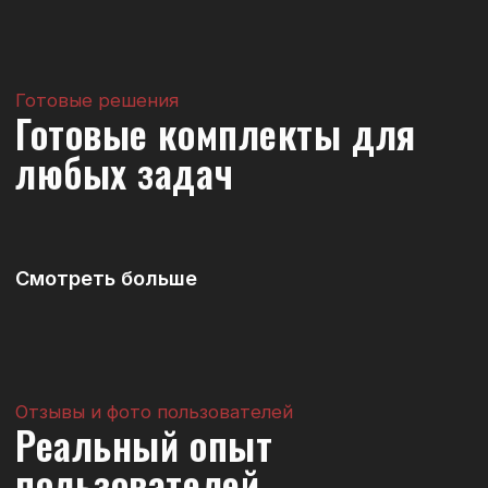
22.05.2026
Черный Qbrick или Red Ultra
HD — какой вариант
выбрать?
Читать далее
14.05.2026
Qbrick ONE, PRO, PRIME или TWO
— как выбрать серию под
свою работу?
Читать далее
Все новости