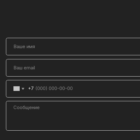
Согласие на обработку моих персональных
 подтверждаю ознакомление и даю
нных
Политике в отношении обработки
в порядке и на условиях, указанных в
рсональных данных
Отправить
КАТАЛОГ
ПОКУПАТЕЛЯМ
Серия ONE
О магазине