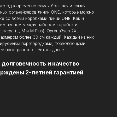
 это одновременно самая большая и самая
ьных органайзеров линии ONE, которые можно
кже со всеми коробками линии ONE. Как и
ющим звеном между набором коробок и
змера (L, M и M Plus). Органайзер 2XL
размером более 30 см каждый. Каждый из них
лируемыми перегородками, позволяющими
ее пространство...
Читать далее
долговечность и качество
ерждены 2-летней гарантией
16 шт.