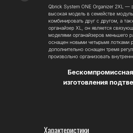
Qbrick System ONE Organizer 2XL —
высокая модель в семействе модул
комбинировать друг с другом, а та
органайзер XL, он является связу
моделями органайзеров меньшего ра
оснащен новыми четырьмя лотками 
дополнительно оснащен тремя регу
произвольно организовать внутренн
Бескомпромиссная 
изготовления подтв
Характеристики
.0 AD
Число отделений