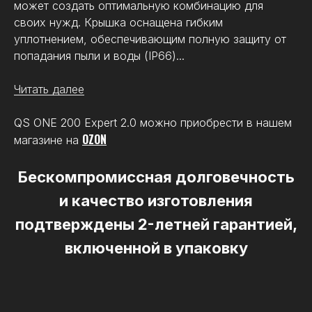
может создать оптимальную комбинацию для
своих нужд. Крышка оснащена гибким
уплотнением, обеспечивающим полную защиту от
попадания пыли и воды (IP66)...
Читать далее
Модель
ONE 200 Expert 2.0
QS ONE 200 Expert 2.0 можно приобрести в нашем
OZON
магазине на
Цвет
черный
Материал
полипропилен,
Бескомпромиссная долговечность
поликарбонат
Объем главного
15.4 л
и качество изготовления
отделения
подтверждены 2-летней гарантией,
включенной в упаковку
Число секций
3 шт.
Число отделений
8 шт.
585 х 385 х 190 мм
Размеры (ДхШхВ)