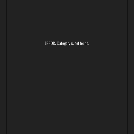
Поможем вам с выбором
и проконсультируем
ERROR: Category is not found.
+7
Согласие на обработку моих
Я подтверждаю ознакомление и даю
персональных данных
Политике
в порядке и на условиях, указанных в
в отношении обработки персональных данных