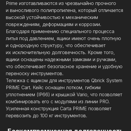
Prime изготавливаются из чрезвычайно прочного
и выносливого полипропилена, который отличается
высокой устойчивостью к механическим
повреждениям, деформациям и коррозии.
Благодаря применению специального процесса
литья под давлением, ящики имеют очень плотную
и однородную структуру, что обеспечивает
их исключительную долговечность. Кроме того,
ящики оснащены надежными замками и ручками,
что обеспечивает безопасное хранение и удобную
переноску инструментов.
Тележка с ящиком для инструментов Qbrick System
PRIME Cart. Кейс оснащен лотком, гибким
Модель
PRIME Cart
уплотнением (IP66) и крышкой Vario, что позволяет
двойная телескопическая
Ручка
комбинировать его с модулями из линии PRO.
Защелки
прочные
Усиленная конструкция Carta PRIME позволяет
перевозить до 100 кг инструментов.
Колеса
2 шт.