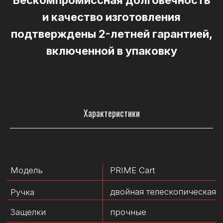
Бескомпромиссная долговечность
Число секций
2 шт.
и качество изготовления
Размеры (ДхШхВ)
660 х 590 х 425 мм
подтверждены 2-летней гарантией,
Объем главного
37 л
включенной в упаковку
отделения
Максимальная
100 кг
грузоподъемность
Рекомендуем
Характеристики