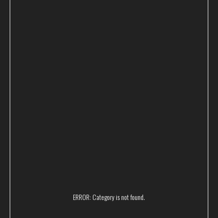
Поможем вам с выбором
и проконсультируем
ERROR: Category is not found.