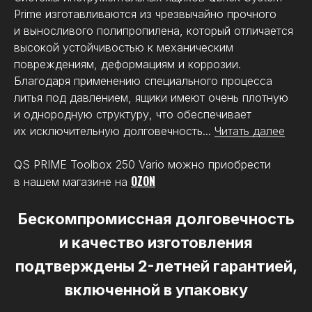
Prime изготавливаются из чрезвычайно прочного
и выносливого полипропилена, который отличается
высокой устойчивостью к механическим
повреждениям, деформациям и коррозии.
Благодаря применению специального процесса
литья под давлением, ящики имеют очень плотную
и однородную структуру, что обеспечивает
их исключительную долговечность...
Читать далее
Модель
PRIME Toolbox 250 Vario
QS PRIME Toolbox 250 Vario можно приобрести
Цвет
черный
OZON
в нашем магазине на
Число секций
4 шт.
Бескомпромиссная долговечность
и качество изготовления
Объем
26 л
подтверждены 2-летней гарантией,
Размеры (ДхШхВ)
535 х 325 х 270 мм
включенной в упаковку