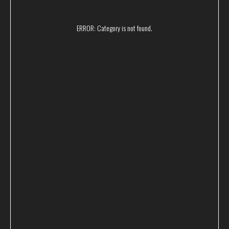
и проконсультируем
ERROR: Category is not found.
+7
Согласие на обработку моих
Я подтверждаю ознакомление и даю
персональных данных
Политике
в порядке и на условиях, указанных в
в отношении обработки персональных данных
Отправить