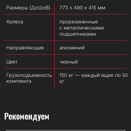
PRO Toolbox 2.0
Ящик для
инструментов
19 л
Объем главного
отделения
Внутренние
360 х 240 х 190 мм
размеры
Внешние размеры
450 х 320 х 240 мм
Ручка
складная
Ящик для
PRO Technician Case 2.0
инструментов
Объем
12 л
Внутренние
370 х 250 х 150 мм
размеры
450 х 332 х 171 мм
Внешние размеры