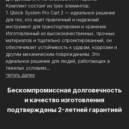
Комплект состоит из трёх элементов:
1. Qbrick System Pro Cart 2 — идеальное решение
для тех, кто ищет практичный и надежный
инструмент для транспортировки и хранения.
Изготовленный из высококачественных, прочных
материалов и тщательно спроектированный, он
обеспечивает устойчивость к ударам, коррозии и
другим механическим повреждениям. Это
Модель
Pro 2.0 Set 5 Plus
идеальное решение для людей, работающих в
тяжелых условиях...
Материал
пластик, полиамид, алюминий
Читать далее
Ящики
2
Тележка с ящиком
1
Бескомпромиссная долговечность
Снимки
да
и качество изготовления
подтверждены 2-летней гарантией
Размеры (ДхШхВ)
773 х 490 х 415 мм
Колеса
прорезиненные