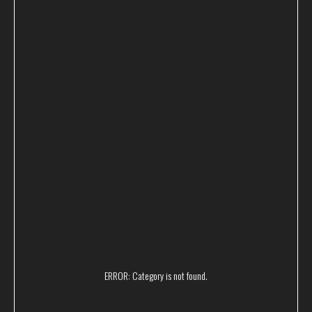
Поможем вам с выбором
и проконсультируем
ERROR: Category is not found.