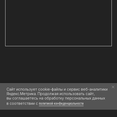
Политика конфиденциальности
Согласие на обработку персональных данных
Разработка сайта
Публичная оферта
Сайт использует cookie-файлы и сервис веб-аналитики
Яндекс.Метрика. Продолжая использовать сайт,
вы соглашаетесь на обработку персональных данных
политикой конфиденциальности
в соответствии с