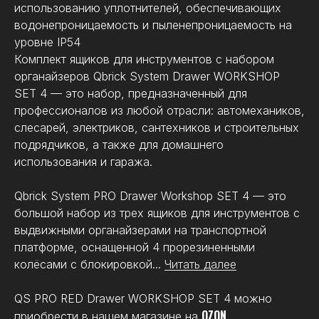
использованию уплотнителей, обеспечивающих
водонепроницаемость и пыленепроницаемость на
уровне IP54
Комплект ящиков для инструментов с набором
органайзеров Qbrick System Drawer WORKSHOP
SET 4 — это набор, предназначенный для
профессионалов из любой отрасли: автомехаников,
слесарей, электриков, сантехников и строительных
подрядчиков, а также для домашнего
использования и гаража.
Qbrick System PRO Drawer Workshop SET 4 — это
большой набор из трех ящиков для инструментов с
выдвижными органайзерами на транспортной
Модель
PRO RED Drawer
платформе, оснащенной 4 прорезиненными
WORKSHOP SET 4
колёсами с блокировкой...
Читать далее
Материал
полипропилен, алюминий
Ящики
3
QS PRO RED Drawer WORKSHOP SET 4 можно
OZON
приобрести в нашем магазине на
Органайзеры
7