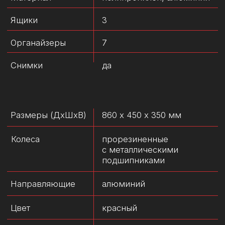
Емкость
19 л
Внешние размеры
450 х 320 х 240 мм
Внутренние размеры
360 х 240 х 190 мм
Внутри
лоток для инструментов
плюс 3 съемных
отделения
Ящик для
3 Drawer Toolbox PRO
инструментов
RED Expert
Ручка
складная
Ширина ручки
135 мм
3 (в каждом по 4
Органайзеры
отделения)
Размеры
340 x 250 x 55 мм
органайзеров
(ДхШхВ)
Внешние размеры
450 x 322 x 240 мм