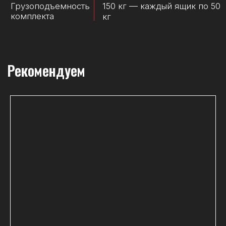
Внутри
6 больших лотка 3
продолговатый лоток, 6
небольших лотка 6
небольших лотка с
перегородкой
Ящик для
2 PRO RED Expert
инструментов
Ручка
складная
Ширина ручки
135 мм
Органайзеры
2 (в каждом по 4
отделения)
340 x 250 x 55 мм,
Размеры
340 x 250 x 115 мм
органайзеров
(ДхШхВ)
Внешние размеры
450 x 322 x 240 мм
Лотки
3 длинных лотка со
съёмными
перегородками
2 больших лотка 1