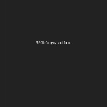
Поможем вам с выбором
и проконсультируем
ERROR: Category is not found.
+7
Согласие на обработку моих
Я подтверждаю ознакомление и даю
персональных данных
Политике
в порядке и на условиях, указанных в
в отношении обработки персональных данных
Отправить